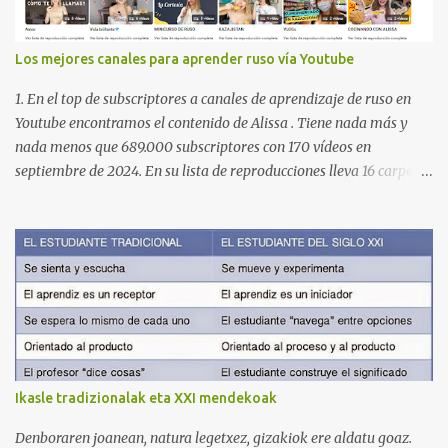
Los mejores canales para aprender ruso vía Youtube
1. En el top de subscriptores a canales de aprendizaje de ruso en
Youtube encontramos el contenido de Alissa . Tiene nada más y
nada menos que 689.000 subscriptores con 170 vídeos en
septiembre de 2024. En su lista de reproducciones lleva 16 carpetas
con diferente contenido para aprender expresiones, cultura, cocina
etc. https://www.youtube.com/@AlissaOfficial/playlists 2. Canal
de Anastasia G . con 224.000 subscriptores y 97 vídeos en
septiembre de 2024. Anastasia tiene una lista de reproducción
muy bien estructurada para aprender gramática, lectura,
pronunciación, etc. https://www.youtube.com/@AnaG88/playlists
3. Otro de los canales con más usuarios y contenido es el de
Victoria, que lleva por nombre: Aprende con Victoria . El canal
tiene 120 mil subscriptores (septiembre de 2024) con muchísimos
Ikasle tradizionalak eta XXI mendekoak
vídeos (398), y lleva una serie de listas de reproducción interesante
para aprender los diferentes campos en los que podemos dividir un
Denboraren joanean, natura legetxez, gizakiok ere aldatu goaz.