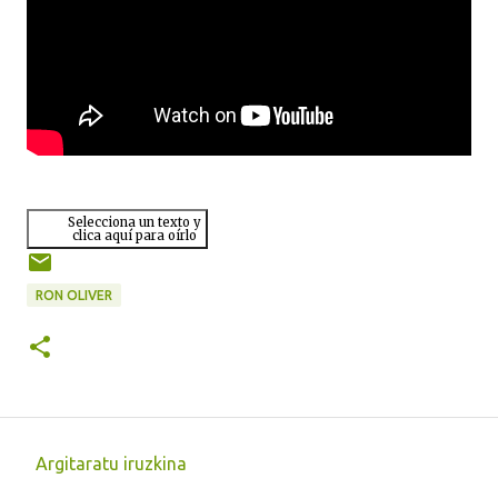
Selecciona un texto y
clica aquí para oírlo
RON OLIVER
Argitaratu iruzkina
I