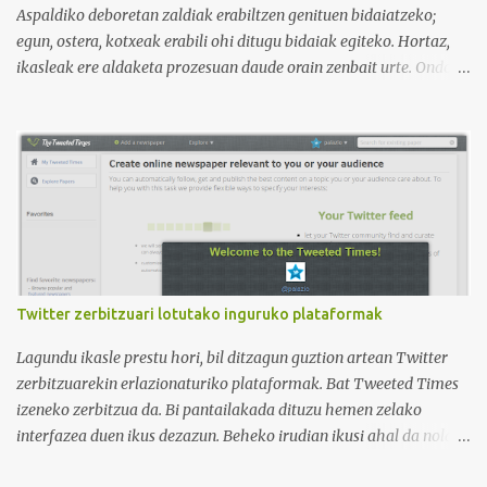
curso de idiomas: gramática, verbos, vocabulario etc. h...
Aspaldiko deboretan zaldiak erabiltzen genituen bidaiatzeko;
egun, ostera, kotxeak erabili ohi ditugu bidaiak egiteko. Hortaz,
ikasleak ere aldaketa prozesuan daude orain zenbait urte. Ondoko
irudian ikus daitekeenez, Ikasle ausartak eta galderak egiten
dituztenak nahi ditugu, nolabait disruptiboak izateko gai direnak.
Ikusi diferentziak eta ausnartu irudiari so eginez.
Twitter zerbitzuari lotutako inguruko plataformak
Lagundu ikasle prestu hori, bil ditzagun guztion artean Twitter
zerbitzuarekin erlazionaturiko plataformak. Bat Tweeted Times
izeneko zerbitzua da. Bi pantailakada dituzu hemen zelako
interfazea duen ikus dezazun. Beheko irudian ikusi ahal da nola
geratzen den nire egunkaria Tweeted Times izeneko plataforman.