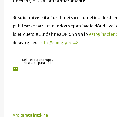
Unesco y el COL tan pioneramente.
Si sois universitarios, tenéis un cometido desde 
publicarse para que todos sepan hacia dónde va l
la etiqueta #GuidelinesOER. Yo ya lo
estoy haciend
descarga es.
http://goo.gl/cxLz8
Selecciona un texto y
clica aquí para oírlo
Argitaratu iruzkina