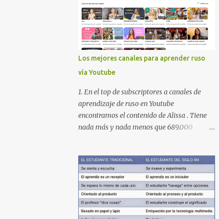
Los mejores canales para aprender ruso
vía Youtube
1. En el top de subscriptores a canales de
aprendizaje de ruso en Youtube
encontramos el contenido de Alissa . Tiene
nada más y nada menos que 689.000
subscriptores con 170 vídeos en septiembre
de 2024. En su lista de reproducciones lleva
16 carpetas con diferente contenido para
aprender expresiones, cultura, cocina etc.
https://www.youtube.com/@AlissaOfficial/p
laylists 2. Canal de Anastasia G . con
224.000 subscriptores y 97 vídeos en