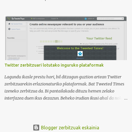
irudian ikus daitekeenez, Ikasle ausartak eta galderak egiten
dituztenak nahi ditugu, nolabait disruptiboak izateko gai direnak.
Ikusi diferentziak eta ausnartu irudiari so eginez.
Twitter zerbitzuari lotutako inguruko plataformak
Lagundu ikasle prestu hori, bil ditzagun guztion artean Twitter
zerbitzuarekin erlazionaturiko plataformak. Bat Tweeted Times
izeneko zerbitzua da. Bi pantailakada dituzu hemen zelako
interfazea duen ikus dezazun. Beheko irudian ikusi ahal da nola
geratzen den nire egunkaria Tweeted Times izeneko plataforman.
Aukeratu dudan gaia elearning-a da, hots, urrutiko ikaskuntza.
Behean baduzue Apps for iPads deritzon Youtube kanaleko
bideoa, zeinak Tweeted Times aplikazio mobila aztertzen baitu.
Blogger zerbitzuak eskainia