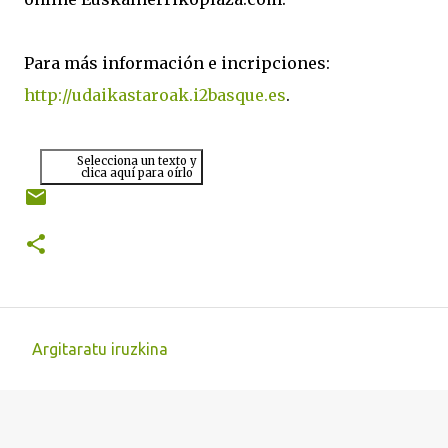
Para más información e incripciones:
http://udaikastaroak.i2basque.es
.
Selecciona un texto y
clica aquí para oírlo
Argitaratu iruzkina
I
r
u