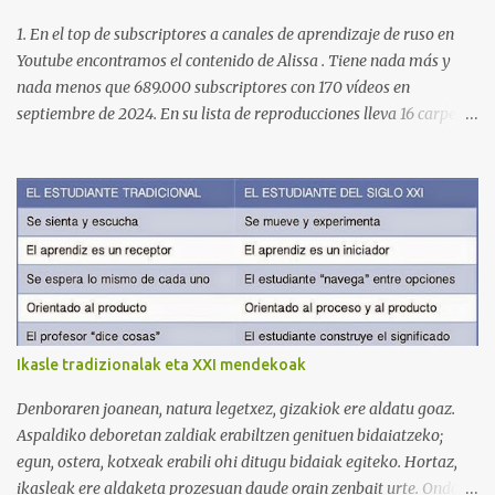
1. En el top de subscriptores a canales de aprendizaje de ruso en
Youtube encontramos el contenido de Alissa . Tiene nada más y
nada menos que 689.000 subscriptores con 170 vídeos en
septiembre de 2024. En su lista de reproducciones lleva 16 carpetas
con diferente contenido para aprender expresiones, cultura, cocina
etc. https://www.youtube.com/@AlissaOfficial/playlists 2. Canal
de Anastasia G . con 224.000 subscriptores y 97 vídeos en
septiembre de 2024. Anastasia tiene una lista de reproducción
muy bien estructurada para aprender gramática, lectura,
pronunciación, etc. https://www.youtube.com/@AnaG88/playlists
3. Otro de los canales con más usuarios y contenido es el de
Victoria, que lleva por nombre: Aprende con Victoria . El canal
tiene 120 mil subscriptores (septiembre de 2024) con muchísimos
Ikasle tradizionalak eta XXI mendekoak
vídeos (398), y lleva una serie de listas de reproducción interesante
para aprender los diferentes campos en los que podemos dividir un
Denboraren joanean, natura legetxez, gizakiok ere aldatu goaz.
curso de idiomas: gramática, verbos, vocabulario etc. h...
Aspaldiko deboretan zaldiak erabiltzen genituen bidaiatzeko;
egun, ostera, kotxeak erabili ohi ditugu bidaiak egiteko. Hortaz,
ikasleak ere aldaketa prozesuan daude orain zenbait urte. Ondoko