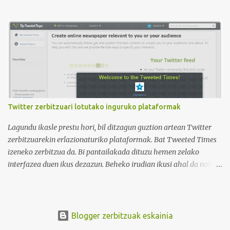
irudian ikus daitekeenez, Ikasle ausartak eta galderak egiten
dituztenak nahi ditugu, nolabait disruptiboak izateko gai direnak.
Ikusi diferentziak eta ausnartu irudiari so eginez.
Twitter zerbitzuari lotutako inguruko plataformak
Lagundu ikasle prestu hori, bil ditzagun guztion artean Twitter
zerbitzuarekin erlazionaturiko plataformak. Bat Tweeted Times
izeneko zerbitzua da. Bi pantailakada dituzu hemen zelako
interfazea duen ikus dezazun. Beheko irudian ikusi ahal da nola
geratzen den nire egunkaria Tweeted Times izeneko plataforman.
Aukeratu dudan gaia elearning-a da, hots, urrutiko ikaskuntza.
Behean baduzue Apps for iPads deritzon Youtube kanaleko
bideoa, zeinak Tweeted Times aplikazio mobila aztertzen baitu.
Blogger zerbitzuak eskainia
Bestalde, gogoratu komentarioen atala erabili ahal duzuela zuen