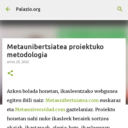
Saltatu eta joan eduki nagusira
Palazio.org
Metaunibertsiatea proiektuko
metodologia
urria 29, 2012
Azken bolada honetan, ikasleentzako webgunea
egiten ibili naiz:
Metaunibertsiatea.com
euskaraz
eta
Metauniversidad.com
gaztelaniaz. Proiektu
honetan nahi nuke ikasleek beraiek sortzea
ekaiak, ikastaroak, alegia; hots, ikasleengan