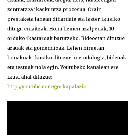
zentratzea ikaskuntza prozesua. Orain
prestaketa lanean dihardute eta laster ikusiko
ditugu emaitzak. Hona hemen azalpenak, 10
orduko ikastaroak burutzeko. Bideoetan dituzue
arauak eta gomendioak. Lehen hiruetan
honakoak ikusiko dituzue: metodologia, bideoak
eta testuak nola egin. Youtubeko kanalean ere
ikusi ahal dituzue:
http://youtube.com/gorkapalazio