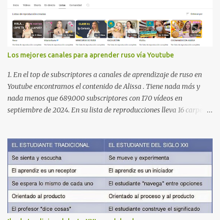
Los mejores canales para aprender ruso vía Youtube
1. En el top de subscriptores a canales de aprendizaje de ruso en
Youtube encontramos el contenido de Alissa . Tiene nada más y
nada menos que 689.000 subscriptores con 170 vídeos en
septiembre de 2024. En su lista de reproducciones lleva 16 carpetas
con diferente contenido para aprender expresiones, cultura, cocina
etc. https://www.youtube.com/@AlissaOfficial/playlists 2. Canal
de Anastasia G . con 224.000 subscriptores y 97 vídeos en
septiembre de 2024. Anastasia tiene una lista de reproducción
muy bien estructurada para aprender gramática, lectura,
pronunciación, etc. https://www.youtube.com/@AnaG88/playlists
3. Otro de los canales con más usuarios y contenido es el de
Victoria, que lleva por nombre: Aprende con Victoria . El canal
tiene 120 mil subscriptores (septiembre de 2024) con muchísimos