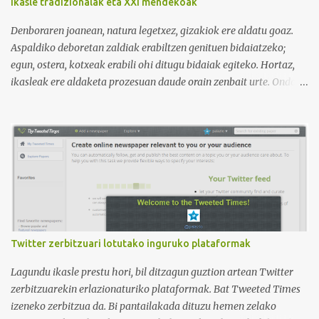
Ikasle tradizionalak eta XXI mendekoak
vídeos (398), y lleva una serie de listas de reproducción interesante
para aprender los diferentes campos en los que podemos dividir un
Denboraren joanean, natura legetxez, gizakiok ere aldatu goaz.
curso de idiomas: gramática, verbos, vocabulario etc. h...
Aspaldiko deboretan zaldiak erabiltzen genituen bidaiatzeko;
egun, ostera, kotxeak erabili ohi ditugu bidaiak egiteko. Hortaz,
ikasleak ere aldaketa prozesuan daude orain zenbait urte. Ondoko
irudian ikus daitekeenez, Ikasle ausartak eta galderak egiten
dituztenak nahi ditugu, nolabait disruptiboak izateko gai direnak.
Ikusi diferentziak eta ausnartu irudiari so eginez.
Twitter zerbitzuari lotutako inguruko plataformak
Lagundu ikasle prestu hori, bil ditzagun guztion artean Twitter
zerbitzuarekin erlazionaturiko plataformak. Bat Tweeted Times
izeneko zerbitzua da. Bi pantailakada dituzu hemen zelako