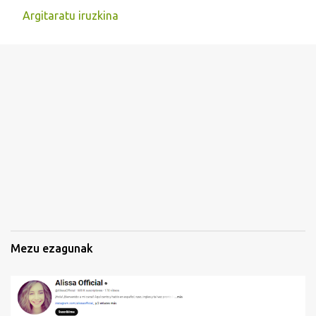
Argitaratu iruzkina
I
r
u
z
k
i
n
a
k
Mezu ezagunak