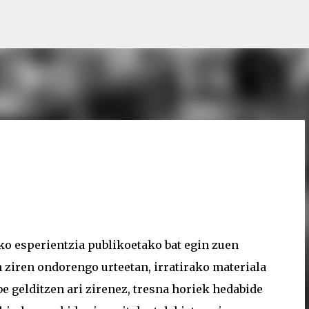
Saltatu eta joan eduki nagusira
ko esperientzia publikoetako bat egin zuen
 ziren ondorengo urteetan, irratirako materiala
e gelditzen ari zirenez, tresna horiek hedabide