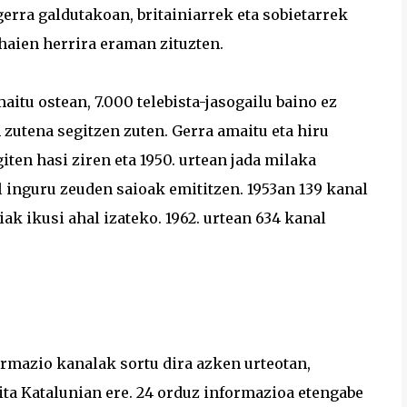
rra galdutakoan, britainiarrek eta sobietarrek
 haien herrira eraman zituzten.
itu ostean, 7.000 telebista-jasogailu baino ez
 zutena segitzen zuten. Gerra amaitu eta hiru
iten hasi ziren eta 1950. urtean jada milaka
 inguru zeuden saioak emititzen. 1953an 139 kanal
ak ikusi ahal izateko. 1962. urtean 634 kanal
ormazio kanalak sortu dira azken urteotan,
ita Katalunian ere. 24 orduz informazioa etengabe