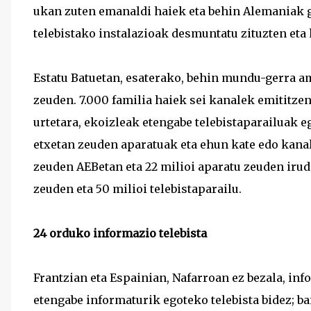
ukan zuten emanaldi haiek eta behin Alemaniak ge
telebistako instalazioak desmuntatu zituzten eta
Estatu Batuetan, esaterako, behin mundu-gerra ama
zeuden. 7.000 familia haiek sei kanalek emititzen
urtetara, ekoizleak etengabe telebistaparailuak eg
etxetan zeuden aparatuak eta ehun kate edo kanal
zeuden AEBetan eta 22 milioi aparatu zeuden irudi
zeuden eta 50 milioi telebistaparailu.
24 orduko informazio telebista
Frantzian eta Espainian, Nafarroan ez bezala, inf
etengabe informaturik egoteko telebista bidez; ba