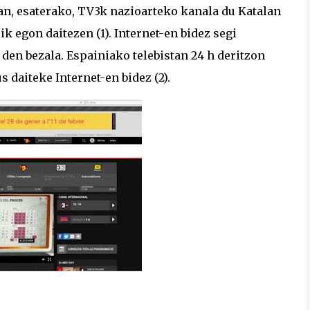
an, esaterako, TV3k nazioarteko kanala du Katalan
k egon daitezen (1). Internet-en bidez segi
den bezala. Espainiako telebistan 24 h deritzon
 daiteke Internet-en bidez (2).