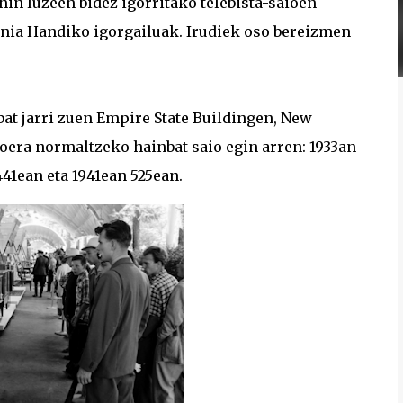
uhin luzeen bidez igorritako telebista-saioen
nia Handiko igorgailuak. Irudiek oso bereizmen
 bat jarri zuen Empire State Buildingen, New
oera normaltzeko hainbat saio egin arren: 1933an
441ean eta 1941ean 525ean.