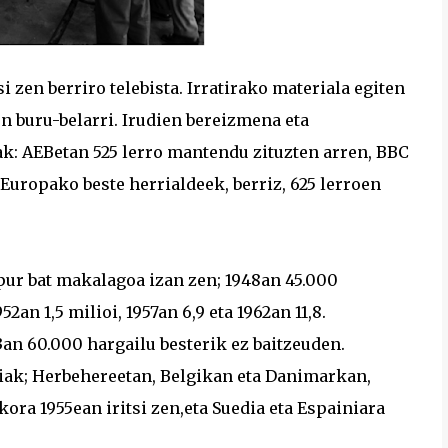
zen berriro telebista. Irratirako materiala egiten
n buru-belarri. Irudien bereizmena eta
k: AEBetan 525 lerro mantendu zituzten arren, BBC
 Europako beste herrialdeek, berriz, 625 lerroen
apur bat makalagoa izan zen; 1948an 45.000
2an 1,5 milioi, 1957an 6,9 eta 1962an 11,8.
an 60.000 hargailu besterik ez baitzeuden.
ak; Herbehereetan, Belgikan eta Danimarkan,
ora 1955ean iritsi zen,eta Suedia eta Espainiara