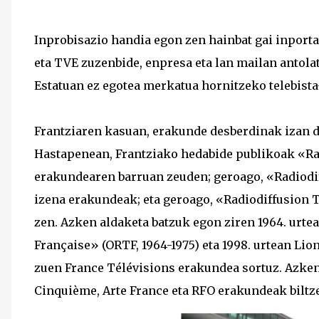
Inprobisazio handia egon zen hainbat gai inport
eta TVE zuzenbide, enpresa eta lan mailan antolat
Estatuan ez egotea merkatua hornitzeko telebista
Frantziaren kasuan, erakunde desberdinak izan d
Hastapenean, Frantziako hedabide publikoak «Rad
erakundearen barruan zeuden; geroago, «Radiodif
izena erakundeak; eta geroago, «Radiodiffusion Té
zen. Azken aldaketa batzuk egon ziren 1964. urtea
Française» (ORTF, 1964-1975) eta 1998. urtean Lio
zuen France Télévisions erakundea sortuz. Azken
Cinquième, Arte France eta RFO erakundeak biltze