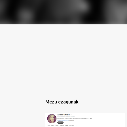
Mezu ezagunak