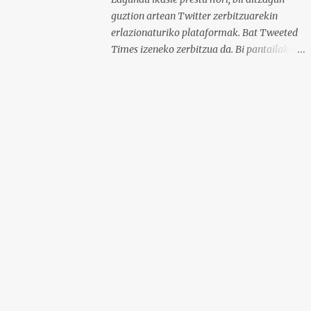
guztion artean Twitter zerbitzuarekin
erlazionaturiko plataformak. Bat Tweeted
Times izeneko zerbitzua da. Bi pantailakada
dituzu hemen zelako interfazea duen ikus
dezazun. Beheko irudian ikusi ahal da nola
geratzen den nire egunkaria Tweeted Times
izeneko plataforman. Aukeratu dudan gaia
elearning-a da, hots, urrutiko ikaskuntza.
Behean baduzue Apps for iPads deritzon
Youtube kanaleko bideoa, zeinak Tweeted
Times aplikazio mobila aztertzen baitu.
Bestalde, gogoratu komentarioen atala
erabili ahal duzuela zuen informazioa
argitaratzeko. Bila ditzagun guztion artean
Twitter plataformari lotutako zerbitzuak.
Selecciona un texto y clica aquí para oírlo