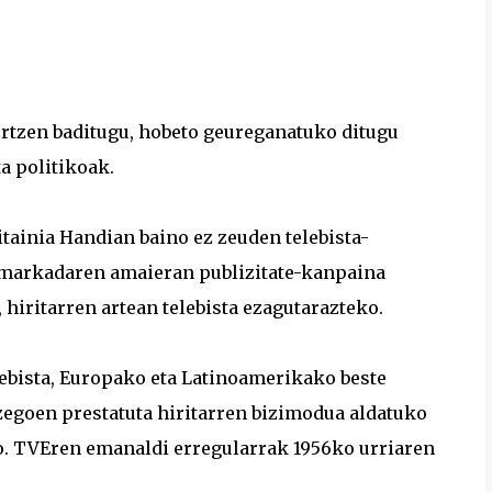
ertzen baditugu, hobeto geureganatuko ditugu
ta politikoak.
itainia Handian baino ez zeuden telebista-
markadaren amaieran publizitate-kanpaina
hiritarren artean telebista ezagutarazteko.
lebista, Europako eta Latinoamerikako beste
zegoen prestatuta hiritarren bizimodua aldatuko
. TVEren emanaldi erregularrak 1956ko urriaren