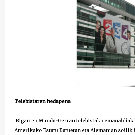
Telebistaren hedapena
Bigarren Mundu-Gerran telebistako emanaldiak bi
Amerikako Estatu Batuetan eta Alemanian soilik i