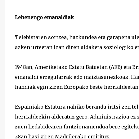
Lehenengo emanaldiak
Telebistaren sortzea, hazkundea eta garapena ul
azken urteetan izan diren aldaketa soziologiko e
1948an, Ameriketako Estatu Batuetan (AEB) eta Br
emanaldi erregularrak edo maiztasunezkoak. Ha
handiak egin ziren Europako beste herrialdeetan, 
Espainiako Estatura nahiko berandu iritsi zen te
herrialdeekin alderatuz gero. Administrazioa ez 
zuen hedabidearen funtzionamendua bere egiteko
28an hasi ziren Madrilerako emitituz.