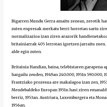
Bigarren Mundu Gerra amaitu zenean, zerotik hasi 
zuten enpresak merkatu berri horretan sartu zire
normalizazioa izan ziren arazorik handienetakoa
britainiarrak 405 lerrotan igortzen jarraitu zuen.
alde egin zuten.
Britainia Handian, baina, telebistaren garapena 
hargailu zeuden, 1949an 240.000, 1951n 590.000, 195
Frantziako prozesua are makalagoa izan zen, 1953
Mendebaldeko Europan 1951n hasi ziren emanaldi
berriz, 1953an. Austriara, Luxemburgera eta Monak
1956an.