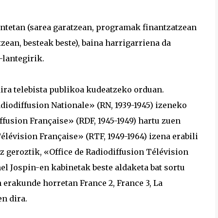
antetan (sarea garatzean, programak finantzatzean
zean, besteak beste), baina harrigarriena da
-lantegirik.
ira telebista publikoa kudeatzeko orduan.
iodiffusion Nationale» (RN, 1939-1945) izeneko
fusion Française» (RDF, 1945-1949) hartu zuen
lévision Française» (RTF, 1949-1964) izena erabili
z geroztik, «Office de Radiodiffusion Télévision
nel Jospin-en kabinetak beste aldaketa bat sortu
 erakunde horretan France 2, France 3, La
n dira.