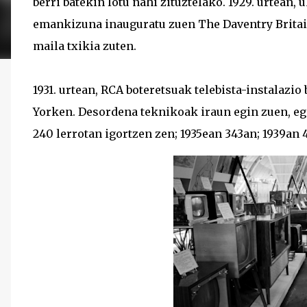
berri batekin lotu nahi zituztelako. 1929. urtean, 
emankizuna inauguratu zuen The Daventry Britai
maila txikia zuten.
1931. urtean, RCA boteretsuak telebista-instalazio
Yorken. Desordena teknikoak iraun egin zuen, eg
240 lerrotan igortzen zen; 1935ean 343an; 1939an 