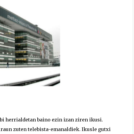
 herrialdetan baino ezin izan ziren ikusi.
raun zuten telebista-emanaldiek. Ikusle gutxi