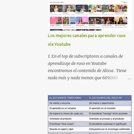
Los mejores canales para aprender ruso
vía Youtube
1. En el top de subscriptores a canales de
aprendizaje de ruso en Youtube
encontramos el contenido de Alissa . Tiene
nada más y nada menos que 689.000
subscriptores con 170 vídeos en septiembre
de 2024. En su lista de reproducciones lleva
16 carpetas con diferente contenido para
aprender expresiones, cultura, cocina etc.
https://www.youtube.com/@AlissaOfficial/p
laylists 2. Canal de Anastasia G . con
224.000 subscriptores y 97 vídeos en