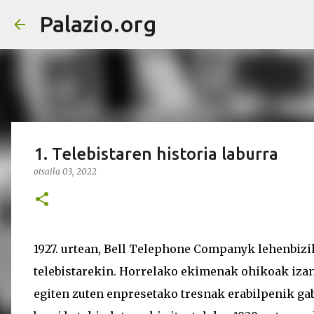
Palazio.org
1. Telebistaren historia laburra
otsaila 03, 2022
1927. urtean, Bell Telephone Companyk lehenbizi
telebistarekin. Horrelako ekimenak ohikoak izan
egiten zuten enpresetako tresnak erabilpenik gab