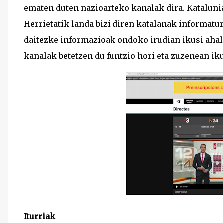
ematen duten nazioarteko kanalak dira. Kataluni
Herrietatik landa bizi diren katalanak informaturi
daitezke informazioak ondoko irudian ikusi ahal 
kanalak betetzen du funtzio hori eta zuzenean ikus
Iturriak