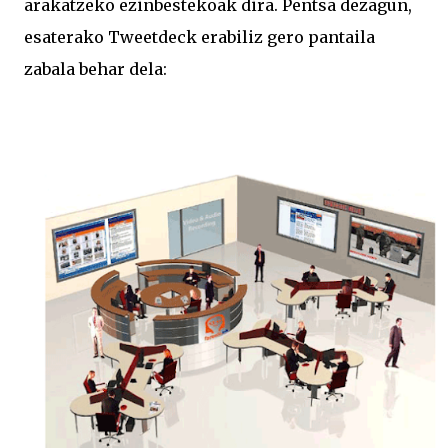
arakatzeko ezinbestekoak dira. Pentsa dezagun,
esaterako Tweetdeck erabiliz gero pantaila
zabala behar dela: