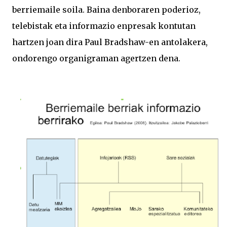
berriemaile soila. Baina denboraren poderioz,
telebistak eta informazio enpresak kontutan
hartzen joan dira Paul Bradshaw-en antolakera,
ondorengo organigraman agertzen dena.