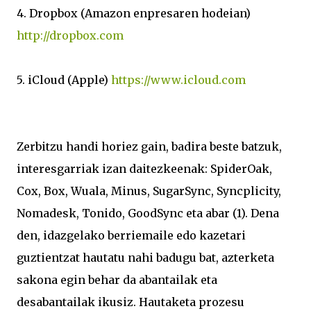
4. Dropbox (Amazon enpresaren hodeian)
http://dropbox.com
5. iCloud (Apple)
https://www.icloud.com
Zerbitzu handi horiez gain, badira beste batzuk,
interesgarriak izan daitezkeenak: SpiderOak,
Cox, Box, Wuala, Minus, SugarSync, Syncplicity,
Nomadesk, Tonido, GoodSync eta abar (1). Dena
den, idazgelako berriemaile edo kazetari
guztientzat hautatu nahi badugu bat, azterketa
sakona egin behar da abantailak eta
desabantailak ikusiz. Hautaketa prozesu