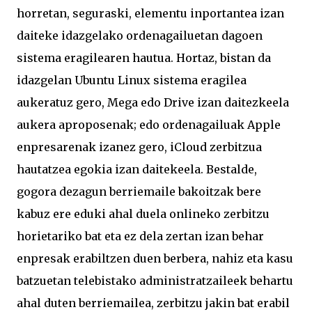
horretan, seguraski, elementu inportantea izan
daiteke idazgelako ordenagailuetan dagoen
sistema eragilearen hautua. Hortaz, bistan da
idazgelan Ubuntu Linux sistema eragilea
aukeratuz gero, Mega edo Drive izan daitezkeela
aukera aproposenak; edo ordenagailuak Apple
enpresarenak izanez gero, iCloud zerbitzua
hautatzea egokia izan daitekeela. Bestalde,
gogora dezagun berriemaile bakoitzak bere
kabuz ere eduki ahal duela onlineko zerbitzu
horietariko bat eta ez dela zertan izan behar
enpresak erabiltzen duen berbera, nahiz eta kasu
batzuetan telebistako administratzaileek behartu
ahal duten berriemailea, zerbitzu jakin bat erabil