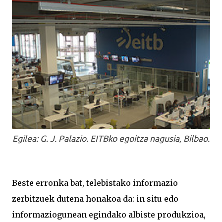
Egilea: G. J. Palazio. EITBko egoitza nagusia, Bilbao.
Beste erronka bat, telebistako informazio
zerbitzuek dutena honakoa da: in situ edo
informaziogunean egindako albiste produkzioa,