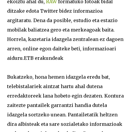
ekoiztu ahal du,
RAW
formatuko fotoak bidal
ditzake edota Twitter bidez informazioa
argitaratu. Dena da posible, estudio eta estazio
mobilak baliatzea gero eta merkeagoak baita.
Horrela, kazetaria idazgela zentralean ez dagoen
arren, online egon daiteke beti, informazioari
aiduru.ETB erakundeak
Bukatzeko, hona hemen idazgela eredu bat,
telebistalariek aintzat hartu ahal dutena
erredaktoreek lana hobeto egin dezaten. Kontura
zaitezte pantailek garrantzi handia dutela
idazgela sortzeko unean. Pantailetatik heltzen
dira albisteak eta sare sozialetako informazioak