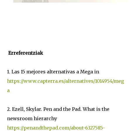
Erreferentziak
1. Las 15 mejores alternativas a Mega in
https://www.capterra.es/alternatives/1014954/meg
a
2. Ezell, Skylar. Pen and the Pad. What is the
newsroom hierarchy
https://penandthepad.com/about-6327585-