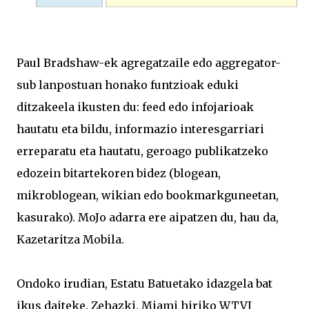
Paul Bradshaw-ek agregatzaile edo aggregator-
sub lanpostuan honako funtzioak eduki
ditzakeela ikusten du: feed edo infojarioak
hautatu eta bildu, informazio interesgarriari
erreparatu eta hautatu, geroago publikatzeko
edozein bitartekoren bidez (blogean,
mikroblogean, wikian edo bookmarkguneetan,
kasurako). MoJo adarra ere aipatzen du, hau da,
Kazetaritza Mobila.
Ondoko irudian, Estatu Batuetako idazgela bat
ikus daiteke. Zehazki, Miami hiriko WTVJ