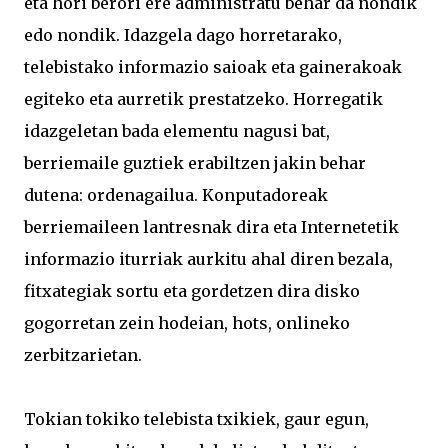
eta hori berori ere administratu behar da nondik
edo nondik. Idazgela dago horretarako,
telebistako informazio saioak eta gainerakoak
egiteko eta aurretik prestatzeko. Horregatik
idazgeletan bada elementu nagusi bat,
berriemaile guztiek erabiltzen jakin behar
dutena: ordenagailua. Konputadoreak
berriemaileen lantresnak dira eta Internetetik
informazio iturriak aurkitu ahal diren bezala,
fitxategiak sortu eta gordetzen dira disko
gogorretan zein hodeian, hots, onlineko
zerbitzarietan.
Tokian tokiko telebista txikiek, gaur egun,