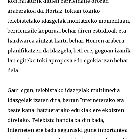
kontrataturik dituen berriemaile ororen
araberakoa da. Hortaz, tokian-tokiko
telebistetako idazgelak montatzeko momentuan,
berriemaile kopurua, behar diren estudioak eta
hardwarea aintzat hartu behar. Horren arabera
planifikatzen da idazgela, beti ere, gogoan izanik
lan egiteko toki aproposa edo egokia izan behar
dela.
Gaur egun, telebistako idazgelak multimedia
idazgelak izaten dira, bertan Interneterako eta
beste kanal batzuetarako edukiak ere ekoizten
direlako. Telebista handia baldin bada,
Interneten ere badu seguraski gune inportantea