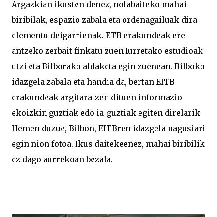
Argazkian ikusten denez, nolabaiteko mahai
biribilak, espazio zabala eta ordenagailuak dira
elementu deigarrienak. ETB erakundeak ere
antzeko zerbait finkatu zuen Iurretako estudioak
utzi eta Bilborako aldaketa egin zuenean. Bilboko
idazgela zabala eta handia da, bertan EITB
erakundeak argitaratzen dituen informazio
ekoizkin guztiak edo ia-guztiak egiten direlarik.
Hemen duzue, Bilbon, EITBren idazgela nagusiari
egin nion fotoa. Ikus daitekeenez, mahai biribilik
ez dago aurrekoan bezala.