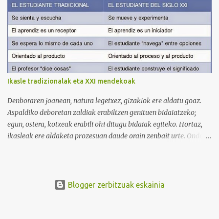
Behean baduzue Apps for iPads deritzon Youtube kanaleko
bideoa, zeinak Tweeted Times aplikazio mobila aztertzen baitu.
Bestalde, gogoratu komentarioen atala erabili ahal duzuela zuen
informazioa argitaratzeko. Bila ditzagun guztion artean Twitter
plataformari lotutako zerbitzuak. Selecciona un texto y clica aquí
para oírlo
Ikasle tradizionalak eta XXI mendekoak
Denboraren joanean, natura legetxez, gizakiok ere aldatu goaz.
Aspaldiko deboretan zaldiak erabiltzen genituen bidaiatzeko;
egun, ostera, kotxeak erabili ohi ditugu bidaiak egiteko. Hortaz,
ikasleak ere aldaketa prozesuan daude orain zenbait urte. Ondoko
irudian ikus daitekeenez, Ikasle ausartak eta galderak egiten
dituztenak nahi ditugu, nolabait disruptiboak izateko gai direnak.
Ikusi diferentziak eta ausnartu irudiari so eginez.
Blogger zerbitzuak eskainia