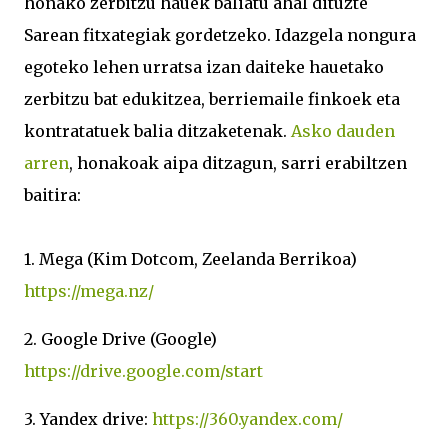
honako zerbitzu hauek baliatu ahal dituzte
Sarean fitxategiak gordetzeko. Idazgela nongura
egoteko lehen urratsa izan daiteke hauetako
zerbitzu bat edukitzea, berriemaile finkoek eta
kontratatuek balia ditzaketenak.
Asko dauden
arren
, honakoak aipa ditzagun, sarri erabiltzen
baitira:
1. Mega (Kim Dotcom, Zeelanda Berrikoa)
https://mega.nz/
2. Google Drive (Google)
https://drive.google.com/start
3. Yandex drive:
https://360.yandex.com/