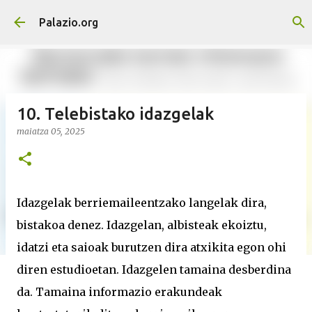
Saltatu eta joan eduki nagusira
Palazio.org
10. Telebistako idazgelak
maiatza 05, 2025
Idazgelak berriemaileentzako langelak dira,
bistakoa denez. Idazgelan, albisteak ekoiztu,
idatzi eta saioak burutzen dira atxikita egon ohi
diren estudioetan. Idazgelen tamaina desberdina
da. Tamaina informazio erakundeak