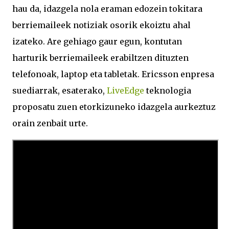
hau da, idazgela nola eraman edozein tokitara
berriemaileek notiziak osorik ekoiztu ahal
izateko. Are gehiago gaur egun, kontutan
harturik berriemaileek erabiltzen dituzten
telefonoak, laptop eta tabletak. Ericsson enpresa
suediarrak, esaterako,
LiveEdge
teknologia
proposatu zuen etorkizuneko idazgela aurkeztuz
orain zenbait urte.