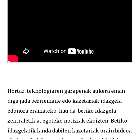
Hortaz, teknologiaren garapenak aukera eman
digu jada berriemaile edo kazetariak idazgela
edonora eramateko, hau da, betiko idazgela
zentraletik at egoteko notiziak ekoizten. Betiko
idazgelatik landa dabilen kazetariak orain bideoa