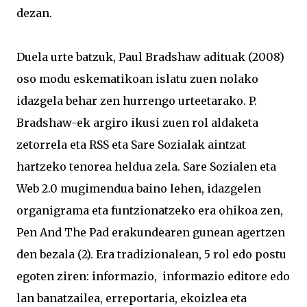
dezan.
Duela urte batzuk, Paul Bradshaw adituak (2008)
oso modu eskematikoan islatu zuen nolako
idazgela behar zen hurrengo urteetarako. P.
Bradshaw-ek argiro ikusi zuen rol aldaketa
zetorrela eta RSS eta Sare Sozialak aintzat
hartzeko tenorea heldua zela. Sare Sozialen eta
Web 2.0 mugimendua baino lehen, idazgelen
organigrama eta funtzionatzeko era ohikoa zen,
Pen And The Pad erakundearen gunean agertzen
den bezala (2). Era tradizionalean, 5 rol edo postu
egoten ziren: informazio, informazio editore edo
lan banatzailea, erreportaria, ekoizlea eta