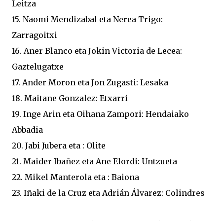
Leitza
15. Naomi Mendizabal eta Nerea Trigo:
Zarragoitxi
16. Aner Blanco eta Jokin Victoria de Lecea:
Gaztelugatxe
17. Ander Moron eta Jon Zugasti: Lesaka
18. Maitane Gonzalez: Etxarri
19. Inge Arin eta Oihana Zampori: Hendaiako
Abbadia
20. Jabi Jubera eta : Olite
21. Maider Ibañez eta Ane Elordi: Untzueta
22. Mikel Manterola eta : Baiona
23. Iñaki de la Cruz eta Adrián Álvarez: Colindres