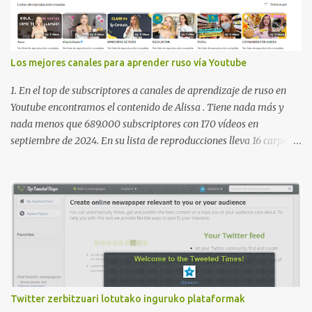
Los mejores canales para aprender ruso vía Youtube
1. En el top de subscriptores a canales de aprendizaje de ruso en
Youtube encontramos el contenido de Alissa . Tiene nada más y
nada menos que 689.000 subscriptores con 170 vídeos en
septiembre de 2024. En su lista de reproducciones lleva 16 carpetas
con diferente contenido para aprender expresiones, cultura, cocina
etc. https://www.youtube.com/@AlissaOfficial/playlists 2. Canal
de Anastasia G . con 224.000 subscriptores y 97 vídeos en
septiembre de 2024. Anastasia tiene una lista de reproducción
muy bien estructurada para aprender gramática, lectura,
pronunciación, etc. https://www.youtube.com/@AnaG88/playlists
3. Otro de los canales con más usuarios y contenido es el de
Victoria, que lleva por nombre: Aprende con Victoria . El canal
tiene 120 mil subscriptores (septiembre de 2024) con muchísimos
Twitter zerbitzuari lotutako inguruko plataformak
vídeos (398), y lleva una serie de listas de reproducción interesante