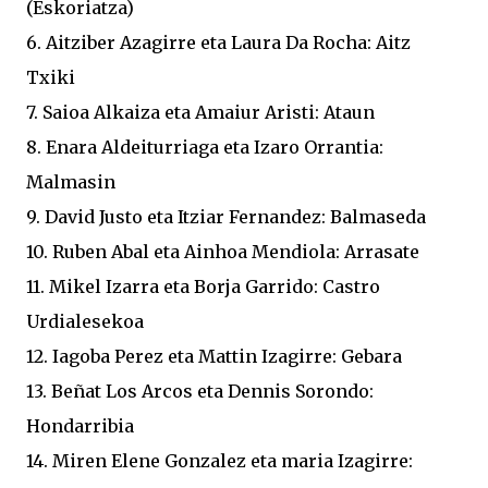
(Eskoriatza)
6. Aitziber Azagirre eta Laura Da Rocha: Aitz
Txiki
7. Saioa Alkaiza eta Amaiur Aristi: Ataun
8. Enara Aldeiturriaga eta Izaro Orrantia:
Malmasin
9. David Justo eta Itziar Fernandez: Balmaseda
10. Ruben Abal eta Ainhoa Mendiola: Arrasate
11. Mikel Izarra eta Borja Garrido: Castro
Urdialesekoa
12. Iagoba Perez eta Mattin Izagirre: Gebara
13. Beñat Los Arcos eta Dennis Sorondo:
Hondarribia
14. Miren Elene Gonzalez eta maria Izagirre: