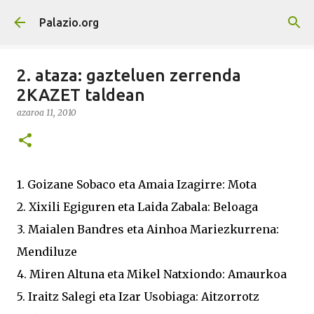
Saltatu eta joan eduki nagusira
Palazio.org
2. ataza: gazteluen zerrenda
2KAZET taldean
azaroa 11, 2010
1. Goizane Sobaco eta Amaia Izagirre: Mota
2. Xixili Egiguren eta Laida Zabala: Beloaga
3. Maialen Bandres eta Ainhoa Mariezkurrena:
Mendiluze
4. Miren Altuna eta Mikel Natxiondo: Amaurkoa
5. Iraitz Salegi eta Izar Usobiaga: Aitzorrotz