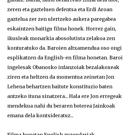
zeren eta gazteluen defentsa eta Erdi Aroan
gaztelua zer zen ulertzeko aukera paregabea
eskaintzen baitigu filma honek. Horrez gain,
ikusleak monarkia abosolutista zelakoa zen
konturatuko da. Baroien altxamendua oso ongi
esplikatzen da English-en filma honetan. Baroi
ingelesak Obanosko infanzoiak bezalakoxeak
ziren eta heltzen da momentua zeinetan Jon
Lehena behartzen baitute konstituzio baten
antzeko ituna sinatzera... Hala ere Jon erregeak
mendekua nahi du beraren boterea Jainkoak
emana dela kontsideratuz...
Filma honetan English zuzendariak