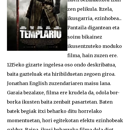
zen pelikula. Itzela,
ikusgarria, ezinhobea...
Pantaila digantean eta
soinu bikainez
ikusentzuteko moduko
filma, hain zuzen ere.
1215eko gizarte ingelesa oso ondo deskribatua,
baita gazteluak eta hiribilduetan zegoen giroa.
Jonathan English zuzendariaren maisu lana.
Garaia bezalaxe, filma ere krudela da, odola bor-
borka ikusten baita zenbait pasartetan. Baten
batek begiak itxi beharko ditu horrelako
momentuetan, hori egitekotan efektu ezinhobeak
galduz. Baina, ikusi beharreko filma dela diot,