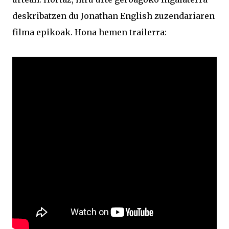
deskribatzen du Jonathan English zuzendariaren
filma epikoak. Hona hemen trailerra: