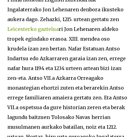
Ingalaterrako Jon Lehenaren denbora ikusteko
aukera dago. Zehazki, 1215. urtean gertatu zen
Leicesterko gaztelua
ri Jon Lehenaren aldeko
tropek egindako erasoa. XIII. mendea oso
krudela izan zen bertan. Nafar Estatuan Antso
Indartsu edo Azkarraren garaia izan zen, errege
nafar hura 1194 eta 1234 urteen artean bizi izan
zen-eta. Antso VII.a Azkarra Orreagako
monastegian ehortzi zuten eta berarekin Antso
errege familiaren amaiera gertatu zen. Eta Antso
VII.a ospetsua da gure historian zeren eta berak
lagundu baitzuen Tolosako Navas herrian
musulmanen aurkako batailan, noiz eta 1212.
urtean. Hortaz, hiru urte geroagoko Ingalaterra