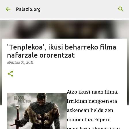
Saltatu eta joan eduki nagusira
Palazio.org
'Tenplekoa', ikusi beharreko filma
nafarzale ororentzat
abuztua 01, 2011
Atzo ikusi nuen filma.
Irrikitan nengoen eta
azkenean heldu zen
momentua. Espero
nuen bezalakoxea izan