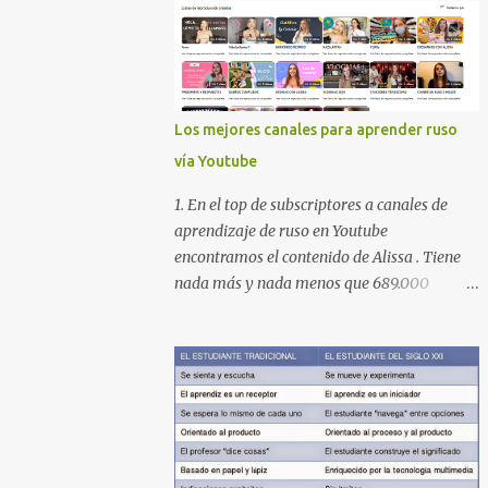
Los mejores canales para aprender ruso
vía Youtube
1. En el top de subscriptores a canales de
aprendizaje de ruso en Youtube
encontramos el contenido de Alissa . Tiene
nada más y nada menos que 689.000
subscriptores con 170 vídeos en septiembre
de 2024. En su lista de reproducciones lleva
16 carpetas con diferente contenido para
aprender expresiones, cultura, cocina etc.
https://www.youtube.com/@AlissaOfficial/p
laylists 2. Canal de Anastasia G . con
224.000 subscriptores y 97 vídeos en