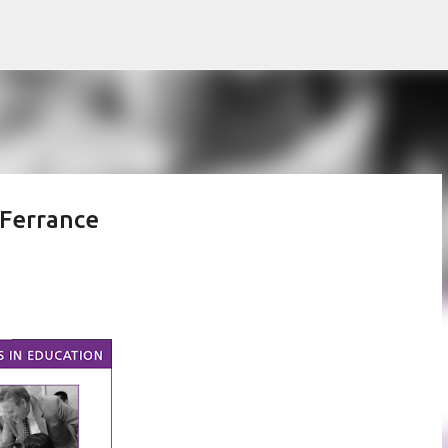
Saltatu eta joan eduki nagusira
 Ferrance