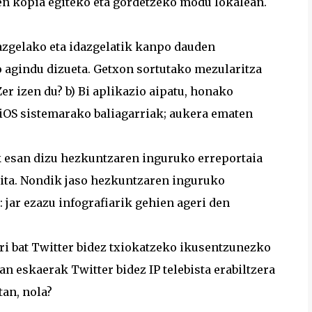
ien kopia egiteko eta gordetzeko modu lokalean.
dazgelako eta idazgelatik kanpo dauden
o agindu dizueta. Getxon sortutako mezularitza
r izen du? b) Bi aplikazio aipatu, honako
 iOS sistemarako baliagarriak; aukera ematen
ak esan dizu hezkuntzaren inguruko erreportaia
ilita. Nondik jaso hezkuntzaren inguruko
 jar ezazu infografiarik gehien ageri den
ri bat Twitter bidez txiokatzeko ikusentzunezko
ean eskaerak Twitter bidez IP telebista erabiltzera
tan, nola?