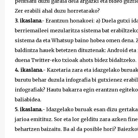
pentsatu duzu garaia dela argazki eta bideo guzt
Zer erabili ahal duzu horretarako?
3. ikaslana
.- Erantzun honakoei: a) Duela gutxi i
berriemaileei mezularitza sistema bat erabiltzek
sistema da eta Whatsup baino hobea omen dena. Ze
baldintza hauek betetzen dituztenak: Android eta
duena Twitter-eko txioak ahots bidez bidaltzeko.
4. ikaslana.
- Kazetaria zara eta idazgelako buru
burutu behar duzula infografia bi gutxienez erab
infografiak? Hautu bakarra egin erantzun egiteko:
baliabidea.
5. ikaslana.
- Idazgelako buruak esan dizu gertaka
jarioa emitituz. Sor eta lor gelditu zara azken fin
behartzen baizaitu. Ba al da posible hori? Baiezko