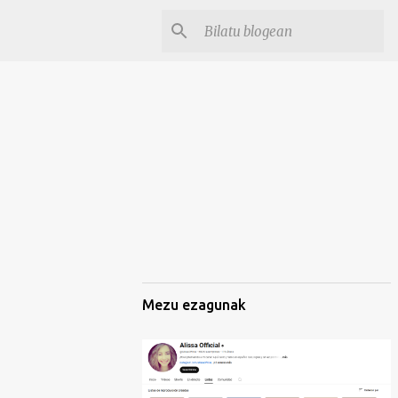
Mezu ezagunak