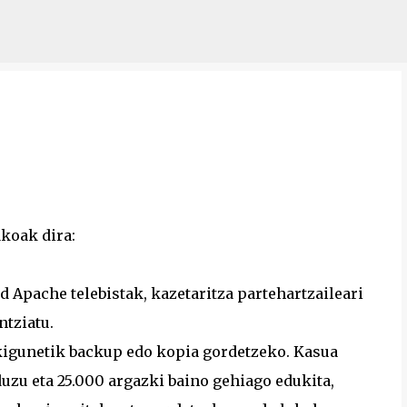
Saltatu eta joan eduki nagusira
koak dira:
d Apache telebistak, kazetaritza partehartzaileari
ntziatu.
azkigunetik backup edo kopia gordetzeko. Kasua
uzu eta 25.000 argazki baino gehiago edukita,