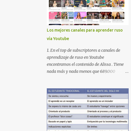
Los mejores canales para aprender ruso
vía Youtube
1. En el top de subscriptores a canales de
aprendizaje de ruso en Youtube
encontramos el contenido de Alissa . Tiene
nada más y nada menos que 689.000
subscriptores con 170 vídeos en septiembre
de 2024. En su lista de reproducciones lleva
16 carpetas con diferente contenido para
aprender expresiones, cultura, cocina etc.
https://www.youtube.com/@AlissaOfficial/p
laylists 2. Canal de Anastasia G . con
224.000 subscriptores y 97 vídeos en
septiembre de 2024. Anastasia tiene una