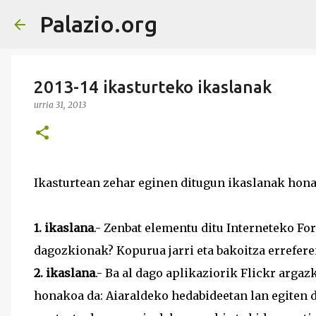
Palazio.org
2013-14 ikasturteko ikaslanak
urria 31, 2013
Ikasturtean zehar eginen ditugun ikaslanak hona
1. ikaslana
.- Zenbat elementu ditu Interneteko For
dagozkionak? Kopurua jarri eta bakoitza errefere
2. ikaslana
.- Ba al dago aplikaziorik Flickr arg
honakoa da: Aiaraldeko hedabideetan lan egiten d