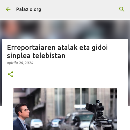
Saltatu eta joan eduki nagusira
Palazio.org
Erreportaiaren atalak eta gidoi
sinplea telebistan
apirila 26, 2024