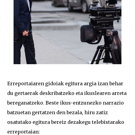
Erreportaiaren gidoiak egitura argia izan behar
du gertaerak deskribatzeko eta ikuslearen arreta
bereganatzeko. Beste ikus-entzunezko narrazio
batzuetan gertatzen den bezala, hiru zatiz
osatutako egitura bereiz dezakegu telebistarako
erreportaian: