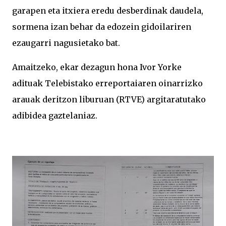
garapen eta itxiera eredu desberdinak daudela,
sormena izan behar da edozein gidoilariren
ezaugarri nagusietako bat.
Amaitzeko, ekar dezagun hona Ivor Yorke
adituak Telebistako erreportaiaren oinarrizko
arauak deritzon liburuan (RTVE) argitaratutako
adibidea gaztelaniaz.