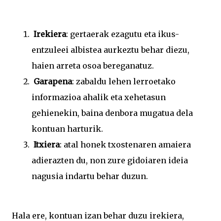
Irekiera
: gertaerak ezagutu eta ikus-
entzuleei albistea aurkeztu behar diezu,
haien arreta osoa bereganatuz.
Garapena
: zabaldu lehen lerroetako
informazioa ahalik eta xehetasun
gehienekin, baina denbora mugatua dela
kontuan harturik.
Itxiera
: atal honek txostenaren amaiera
adierazten du, non zure gidoiaren ideia
nagusia indartu behar duzun.
Hala ere, kontuan izan behar duzu irekiera,