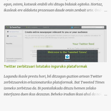
egun, ostera, kotxeak erabili ohi ditugu bidaiak egiteko. Hortaz,
ikasleak ere aldaketa prozesuan daude orain zenbait urte. Ondoko
irudian ikus daitekeenez, Ikasle ausartak eta galderak egiten
dituztenak nahi ditugu, nolabait disruptiboak izateko gai direnak.
Ikusi diferentziak eta ausnartu irudiari so eginez.
Twitter zerbitzuari lotutako inguruko plataformak
Lagundu ikasle prestu hori, bil ditzagun guztion artean Twitter
zerbitzuarekin erlazionaturiko plataformak. Bat Tweeted Times
izeneko zerbitzua da. Bi pantailakada dituzu hemen zelako
interfazea duen ikus dezazun. Beheko irudian ikusi ahal da nola
geratzen den nire egunkaria Tweeted Times izeneko plataforman.
Aukeratu dudan gaia elearning-a da, hots, urrutiko ikaskuntza.