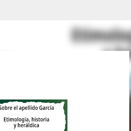
Saltatu eta joan eduki nagusira