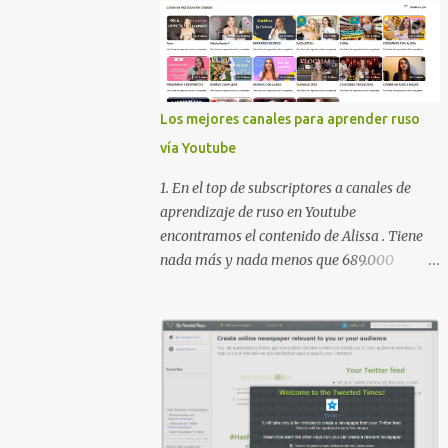
Los mejores canales para aprender ruso
vía Youtube
1. En el top de subscriptores a canales de
aprendizaje de ruso en Youtube
encontramos el contenido de Alissa . Tiene
nada más y nada menos que 689.000
subscriptores con 170 vídeos en septiembre
de 2024. En su lista de reproducciones lleva
16 carpetas con diferente contenido para
aprender expresiones, cultura, cocina etc.
https://www.youtube.com/@AlissaOfficial/p
laylists 2. Canal de Anastasia G . con
224.000 subscriptores y 97 vídeos en