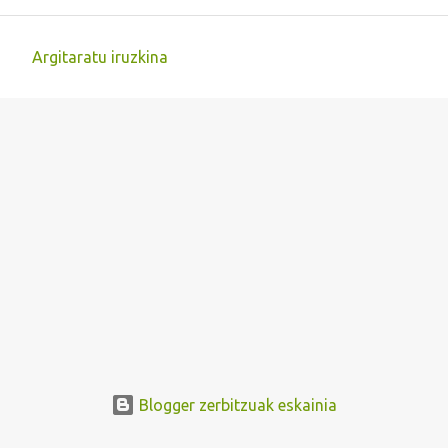
Argitaratu iruzkina
I
r
u
z
k
i
n
a
k
Blogger zerbitzuak eskainia