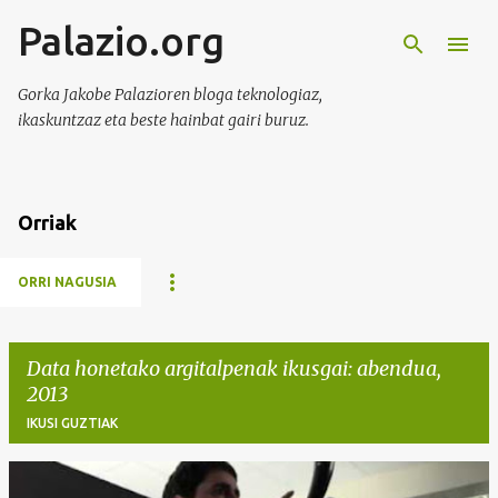
Palazio.org
Saltatu eta joan eduki nagusira
Gorka Jakobe Palazioren bloga teknologiaz,
ikaskuntzaz eta beste hainbat gairi buruz.
Orriak
ORRI NAGUSIA
Data honetako argitalpenak ikusgai: abendua,
2013
IKUSI GUZTIAK