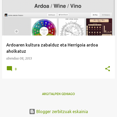
Ardoaren kultura zabalduz eta Herrigoia ardoa
aholkatuz
abendua 08, 2013
0
ARGITALPEN GEHIAGO
Blogger zerbitzuak eskainia