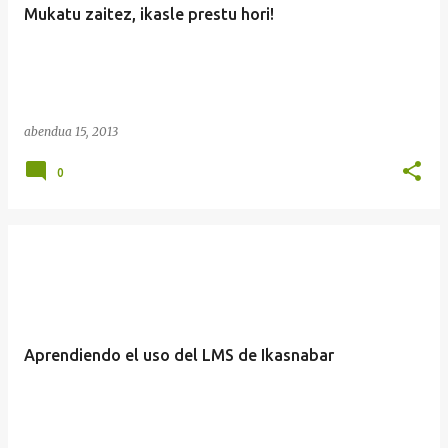
Mukatu zaitez, ikasle prestu hori!
abendua 15, 2013
0
Aprendiendo el uso del LMS de Ikasnabar