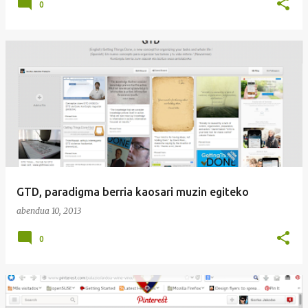
0
GTD, paradigma berria kaosari muzin egiteko
abendua 10, 2013
0