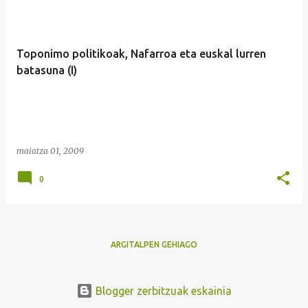
Toponimo politikoak, Nafarroa eta euskal lurren
batasuna (I)
maiatza 01, 2009
0
ARGITALPEN GEHIAGO
Blogger zerbitzuak eskainia