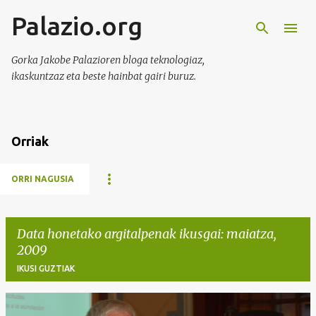
Palazio.org
Saltatu eta joan eduki nagusira
Gorka Jakobe Palazioren bloga teknologiaz,
ikaskuntzaz eta beste hainbat gairi buruz.
Orriak
ORRI NAGUSIA
Data honetako argitalpenak ikusgai: maiatza,
2009
IKUSI GUZTIAK