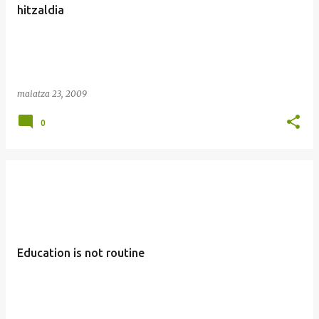
hitzaldia
maiatza 23, 2009
0
Education is not routine