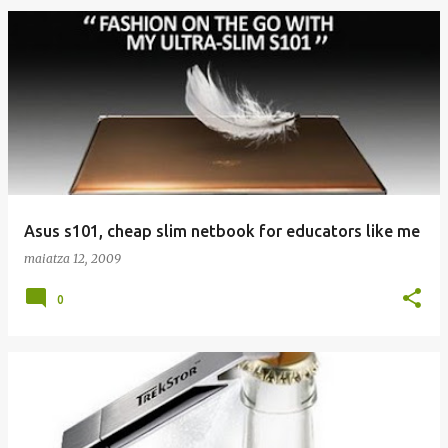
Asus s101, cheap slim netbook for educators like me
maiatza 12, 2009
0