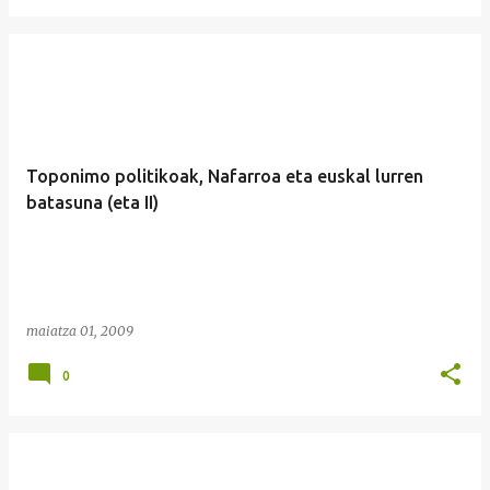
Toponimo politikoak, Nafarroa eta euskal lurren
batasuna (eta II)
maiatza 01, 2009
0