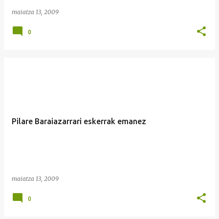
maiatza 13, 2009
0
Pilare Baraiazarrari eskerrak emanez
maiatza 13, 2009
0