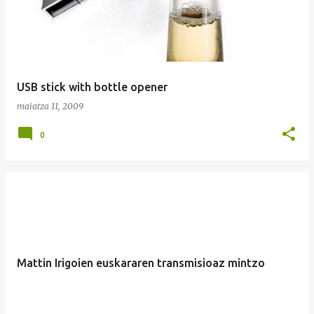
USB stick with bottle opener
maiatza 11, 2009
0
Mattin Irigoien euskararen transmisioaz mintzo