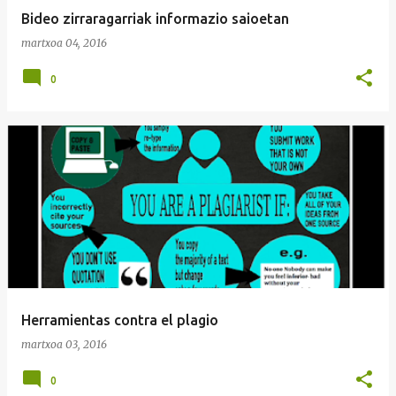
Bideo zirraragarriak informazio saioetan
martxoa 04, 2016
0
Herramientas contra el plagio
martxoa 03, 2016
0