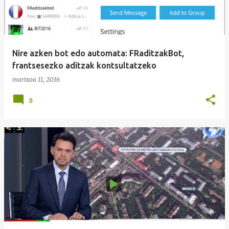
Nire azken bot edo automata: FRaditzakBot,
frantsesezko aditzak kontsultatzeko
martxoa 11, 2016
0