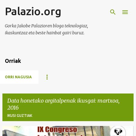
Palazio.org
Saltatu eta joan eduki nagusira
Gorka Jakobe Palazioren bloga teknologiaz,
ikaskuntzaz eta beste hainbat gairi buruz.
Orriak
ORRI NAGUSIA
Data honetako argitalpenak ikusgai: martxoa,
2016
IKUSI GUZTIAK