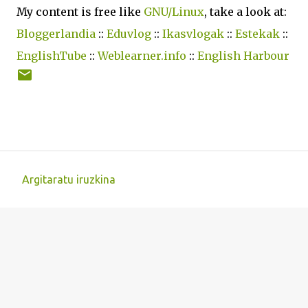
My content is free like
GNU/Linux
, take a look at:
Bloggerlandia
::
Eduvlog
::
Ikasvlogak
::
Estekak
::
EnglishTube
::
Weblearner.info
::
English Harbour
Argitaratu iruzkina
I
r
u
z
k
i