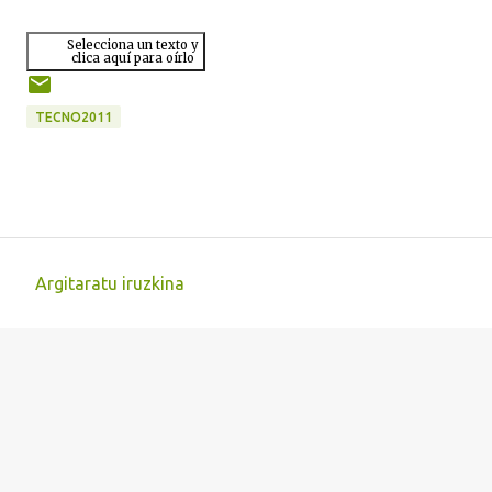
Selecciona un texto y
clica aquí para oírlo
TECNO2011
Argitaratu iruzkina
I
r
u
z
k
i