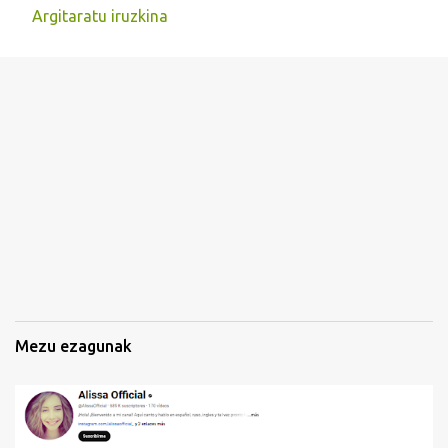
Argitaratu iruzkina
I
r
u
z
k
i
n
a
k
Mezu ezagunak