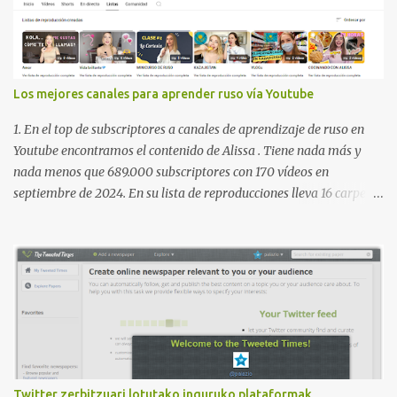
Los mejores canales para aprender ruso vía Youtube
1. En el top de subscriptores a canales de aprendizaje de ruso en
Youtube encontramos el contenido de Alissa . Tiene nada más y
nada menos que 689.000 subscriptores con 170 vídeos en
septiembre de 2024. En su lista de reproducciones lleva 16 carpetas
con diferente contenido para aprender expresiones, cultura, cocina
etc. https://www.youtube.com/@AlissaOfficial/playlists 2. Canal
de Anastasia G . con 224.000 subscriptores y 97 vídeos en
septiembre de 2024. Anastasia tiene una lista de reproducción
muy bien estructurada para aprender gramática, lectura,
pronunciación, etc. https://www.youtube.com/@AnaG88/playlists
3. Otro de los canales con más usuarios y contenido es el de
Victoria, que lleva por nombre: Aprende con Victoria . El canal
tiene 120 mil subscriptores (septiembre de 2024) con muchísimos
Twitter zerbitzuari lotutako inguruko plataformak