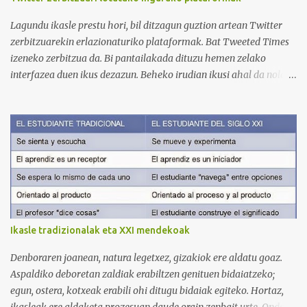
vídeos (398), y lleva una serie de listas de reproducción interesante
para aprender los diferentes campos en los que podemos dividir un
Lagundu ikasle prestu hori, bil ditzagun guztion artean Twitter
curso de idiomas: gramática, verbos, vocabulario etc. h...
zerbitzuarekin erlazionaturiko plataformak. Bat Tweeted Times
izeneko zerbitzua da. Bi pantailakada dituzu hemen zelako
interfazea duen ikus dezazun. Beheko irudian ikusi ahal da nola
geratzen den nire egunkaria Tweeted Times izeneko plataforman.
Aukeratu dudan gaia elearning-a da, hots, urrutiko ikaskuntza.
Behean baduzue Apps for iPads deritzon Youtube kanaleko
bideoa, zeinak Tweeted Times aplikazio mobila aztertzen baitu.
Bestalde, gogoratu komentarioen atala erabili ahal duzuela zuen
informazioa argitaratzeko. Bila ditzagun guztion artean Twitter
plataformari lotutako zerbitzuak. Selecciona un texto y clica aquí
para oírlo
Ikasle tradizionalak eta XXI mendekoak
Denboraren joanean, natura legetxez, gizakiok ere aldatu goaz.
Aspaldiko deboretan zaldiak erabiltzen genituen bidaiatzeko;
egun, ostera, kotxeak erabili ohi ditugu bidaiak egiteko. Hortaz,