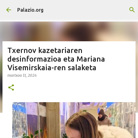
Saltatu eta joan eduki nagusira
Palazio.org
Txernov kazetariaren
desinformazioa eta Mariana
Visemirskaia-ren salaketa
martxoa 11, 2024