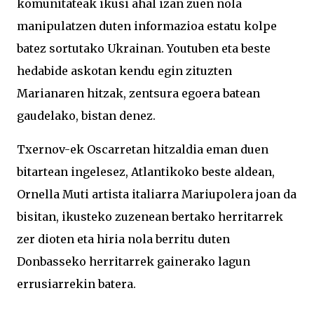
komunitateak ikusi ahal izan zuen nola
manipulatzen duten informazioa estatu kolpe
batez sortutako Ukrainan. Youtuben eta beste
hedabide askotan kendu egin zituzten
Marianaren hitzak, zentsura egoera batean
gaudelako, bistan denez.
Txernov-ek Oscarretan hitzaldia eman duen
bitartean ingelesez, Atlantikoko beste aldean,
Ornella Muti artista italiarra Mariupolera joan da
bisitan, ikusteko zuzenean bertako herritarrek
zer dioten eta hiria nola berritu duten
Donbasseko herritarrek gainerako lagun
errusiarrekin batera.