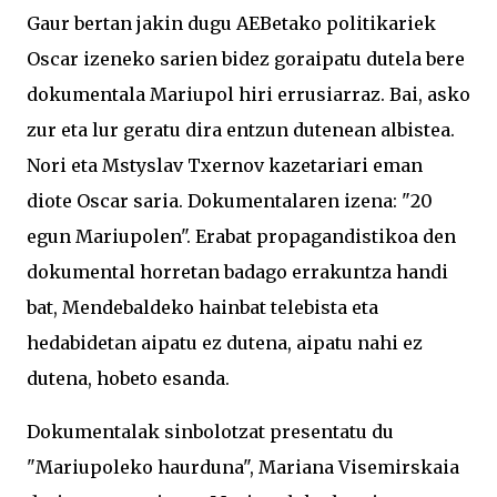
Gaur bertan jakin dugu AEBetako politikariek
Oscar izeneko sarien bidez goraipatu dutela bere
dokumentala Mariupol hiri errusiarraz. Bai, asko
zur eta lur geratu dira entzun dutenean albistea.
Nori eta Mstyslav Txernov kazetariari eman
diote Oscar saria. Dokumentalaren izena: "20
egun Mariupolen". Erabat propagandistikoa den
dokumental horretan badago errakuntza handi
bat, Mendebaldeko hainbat telebista eta
hedabidetan aipatu ez dutena, aipatu nahi ez
dutena, hobeto esanda.
Dokumentalak sinbolotzat presentatu du
"Mariupoleko haurduna", Mariana Visemirskaia