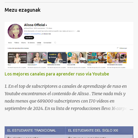
Mezu ezagunak
Los mejores canales para aprender ruso vía Youtube
1. En el top de subscriptores a canales de aprendizaje de ruso en
Youtube encontramos el contenido de Alissa . Tiene nada más y
nada menos que 689.000 subscriptores con 170 vídeos en
septiembre de 2024. En su lista de reproducciones lleva 16 carpetas
con diferente contenido para aprender expresiones, cultura, cocina
etc. https://www.youtube.com/@AlissaOfficial/playlists 2. Canal
de Anastasia G . con 224.000 subscriptores y 97 vídeos en
septiembre de 2024. Anastasia tiene una lista de reproducción