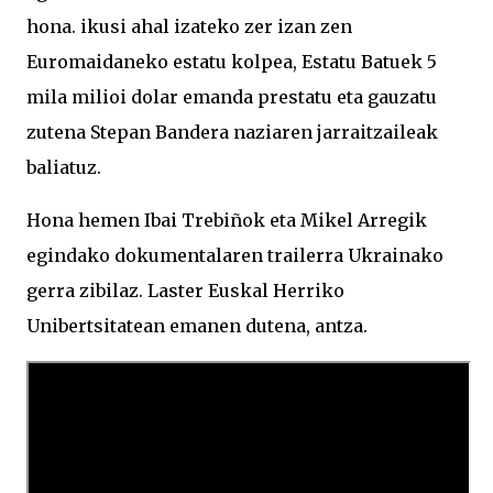
hona. ikusi ahal izateko zer izan zen
Euromaidaneko estatu kolpea, Estatu Batuek 5
mila milioi dolar emanda prestatu eta gauzatu
zutena Stepan Bandera naziaren jarraitzaileak
baliatuz.
Hona hemen Ibai Trebiñok eta Mikel Arregik
egindako dokumentalaren trailerra Ukrainako
gerra zibilaz. Laster Euskal Herriko
Unibertsitatean emanen dutena, antza.