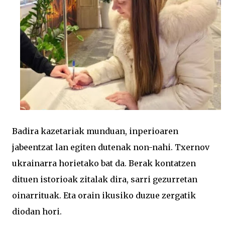
Badira kazetariak munduan, inperioaren
jabeentzat lan egiten dutenak non-nahi. Txernov
ukrainarra horietako bat da. Berak kontatzen
dituen istorioak zitalak dira, sarri gezurretan
oinarrituak. Eta orain ikusiko duzue zergatik
diodan hori.