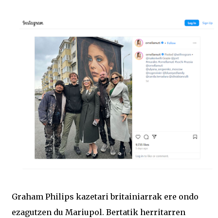
Graham Philips kazetari britainiarrak ere ondo
ezagutzen du Mariupol. Bertatik herritarren