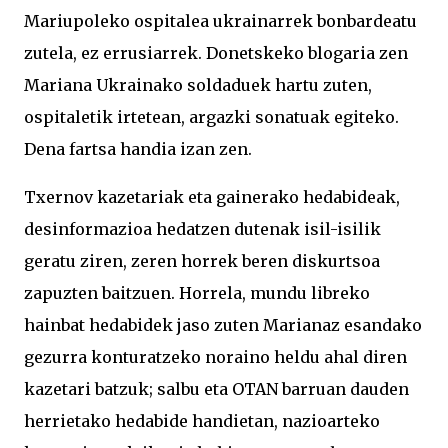
Mariupoleko ospitalea ukrainarrek bonbardeatu
zutela, ez errusiarrek. Donetskeko blogaria zen
Mariana Ukrainako soldaduek hartu zuten,
ospitaletik irtetean, argazki sonatuak egiteko.
Dena fartsa handia izan zen.
Txernov kazetariak eta gainerako hedabideak,
desinformazioa hedatzen dutenak isil-isilik
geratu ziren, zeren horrek beren diskurtsoa
zapuzten baitzuen. Horrela, mundu libreko
hainbat hedabidek jaso zuten Marianaz esandako
gezurra konturatzeko noraino heldu ahal diren
kazetari batzuk; salbu eta OTAN barruan dauden
herrietako hedabide handietan, nazioarteko