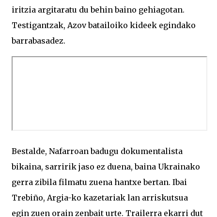
iritzia argitaratu du behin baino gehiagotan.
Testigantzak, Azov batailoiko kideek egindako
barrabasadez.
Bestalde, Nafarroan badugu dokumentalista
bikaina, sarririk jaso ez duena, baina Ukrainako
gerra zibila filmatu zuena hantxe bertan. Ibai
Trebiño, Argia-ko kazetariak lan arriskutsua
egin zuen orain zenbait urte. Trailerra ekarri dut