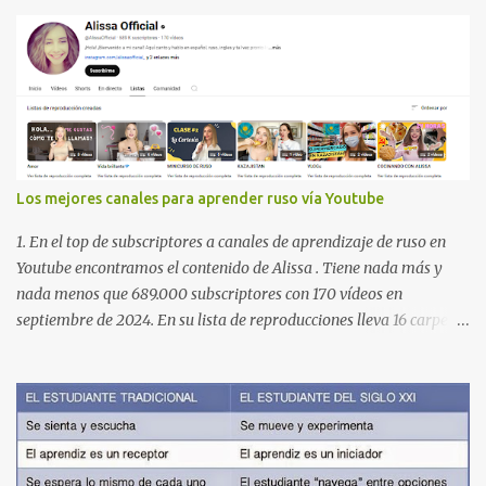
Los mejores canales para aprender ruso vía Youtube
1. En el top de subscriptores a canales de aprendizaje de ruso en
Youtube encontramos el contenido de Alissa . Tiene nada más y
nada menos que 689.000 subscriptores con 170 vídeos en
septiembre de 2024. En su lista de reproducciones lleva 16 carpetas
con diferente contenido para aprender expresiones, cultura, cocina
etc. https://www.youtube.com/@AlissaOfficial/playlists 2. Canal
de Anastasia G . con 224.000 subscriptores y 97 vídeos en
septiembre de 2024. Anastasia tiene una lista de reproducción
muy bien estructurada para aprender gramática, lectura,
pronunciación, etc. https://www.youtube.com/@AnaG88/playlists