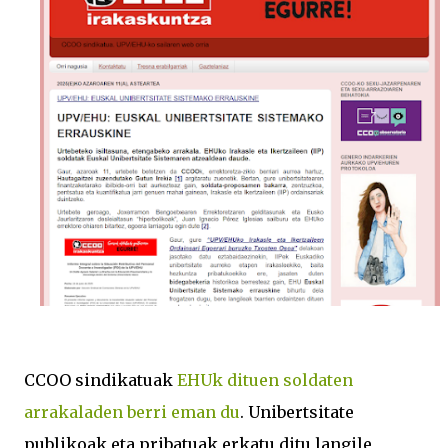
CCOO sindikatuak
EHUk dituen soldaten
arrakaladen berri eman du
. Unibertsitate
publikoak eta pribatuak erkatu ditu langile