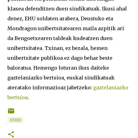
klasea defenditzen duen sindikatuak. Ikusi ahal
denez, EHU soldaten arabera, Deustuko eta
Mondragon unibertsitatearen maila azpitik ari
da Bengoetxearen taldeak kudeatzen duen
unibertsitatea. Txinan, ez bezala, hemen
unibertsitate publikoa ez dago behar beste
baloratua. Hemengo loturan ikus daiteke
gaztelaniazko bertsioa, euskal sindikatuak
ateratako informazioaz jabetzeko:
gaztelaniazko
bertsioa
.
CCOO