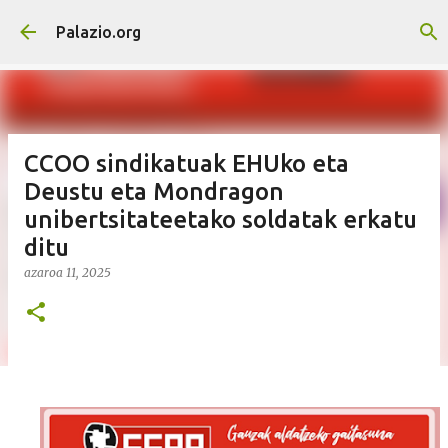
Saltatu eta joan eduki nagusira
Palazio.org
CCOO sindikatuak EHUko eta
Deustu eta Mondragon
unibertsitateetako soldatak erkatu
ditu
azaroa 11, 2025