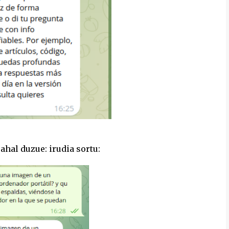
ahal duzue: irudia sortu: