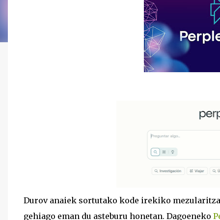
Durov anaiek sortutako kode irekiko mezularitz
gehiago eman du asteburu honetan. Dagoeneko
P