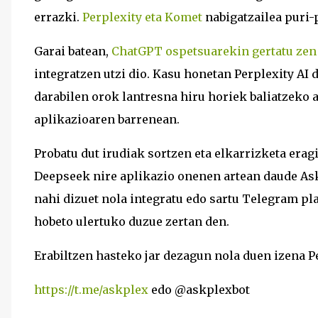
errazki.
Perplexity eta Komet
nabigatzailea puri-
Garai batean,
ChatGPT ospetsuarekin gertatu zen
integratzen utzi dio. Kasu honetan Perplexity AI d
darabilen orok lantresna hiru horiek baliatzeko
aplikazioaren barrenean.
Probatu dut irudiak sortzen eta elkarrizketa eragi
Deepseek nire aplikazio onenen artean daude Ask
nahi dizuet nola integratu edo sartu Telegram pl
hobeto ulertuko duzue zertan den.
Erabiltzen hasteko jar dezagun nola duen izena 
https://t.me/askplex
edo @askplexbot