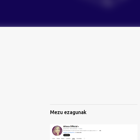
Mezu ezagunak