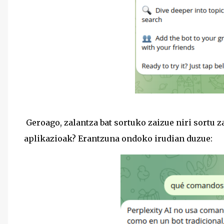
Geroago, zalantza bat sortuko zaizue niri sortu 
aplikazioak? Erantzuna ondoko irudian duzue: