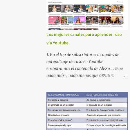
Los mejores canales para aprender ruso
vía Youtube
1. En el top de subscriptores a canales de
aprendizaje de ruso en Youtube
encontramos el contenido de Alissa . Tiene
nada más y nada menos que 689.000
subscriptores con 170 vídeos en septiembre
de 2024. En su lista de reproducciones lleva
16 carpetas con diferente contenido para
aprender expresiones, cultura, cocina etc.
https://www.youtube.com/@AlissaOfficial/p
laylists 2. Canal de Anastasia G . con
224.000 subscriptores y 97 vídeos en