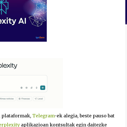
a plataformak,
Telegram
-ek alegia, beste pauso bat
erplexity
aplikazioan kontsultak egin daitezke