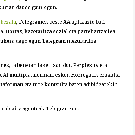
purian daude gaur egun.
 bezala
, Telegramek beste AA aplikazio bati
a. Hortaz, kazetaritza sozial eta partehartzailea
 aukera dago egun Telegram mezularitza
nez, ta benetan laket izan dut. Perplexity eta
 AI multiplataformari esker. Horregatik erakutsi
ataforman eta nire kontsulta baten adibidearekin
Perplexity agenteak Telegram-en: