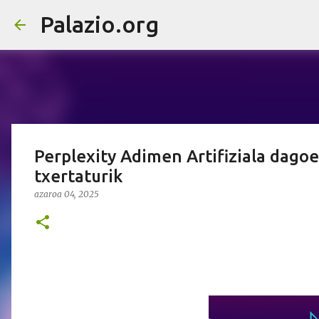
Palazio.org
Perplexity Adimen Artifiziala dag
txertaturik
azaroa 04, 2025