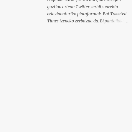
guztion artean Twitter zerbitzuarekin
erlazionaturiko plataformak. Bat Tweeted
Times izeneko zerbitzua da. Bi pantailakada
dituzu hemen zelako interfazea duen ikus
dezazun. Beheko irudian ikusi ahal da nola
geratzen den nire egunkaria Tweeted Times
izeneko plataforman. Aukeratu dudan gaia
elearning-a da, hots, urrutiko ikaskuntza.
Behean baduzue Apps for iPads deritzon
Youtube kanaleko bideoa, zeinak Tweeted
Times aplikazio mobila aztertzen baitu.
Bestalde, gogoratu komentarioen atala
erabili ahal duzuela zuen informazioa
argitaratzeko. Bila ditzagun guztion artean
Twitter plataformari lotutako zerbitzuak.
Selecciona un texto y clica aquí para oírlo