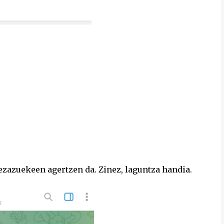
ezazuekeen agertzen da. Zinez, laguntza handia.