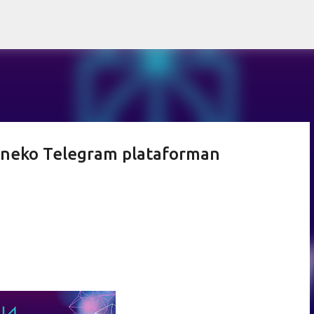
Saltatu eta joan eduki nagusira
oeneko Telegram plataforman