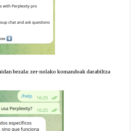
zaidan bezala: zer-nolako komandoak darabiltza