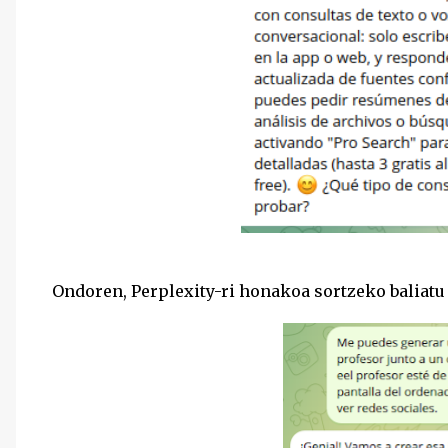
Ondoren, Perplexity-ri honakoa sortzeko baliatu 