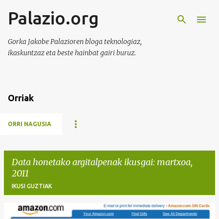
Palazio.org
Saltatu eta joan eduki nagusira
Gorka Jakobe Palazioren bloga teknologiaz,
ikaskuntzaz eta beste hainbat gairi buruz.
Orriak
ORRI NAGUSIA
Data honetako argitalpenak ikusgai: martxoa,
2011
IKUSI GUZTIAK