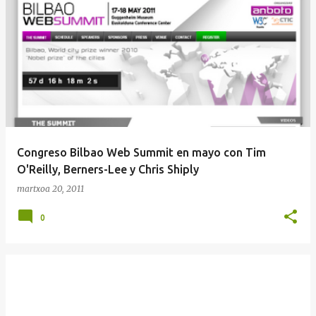
Congreso Bilbao Web Summit en mayo con Tim
O'Reilly, Berners-Lee y Chris Shiply
martxoa 20, 2011
0