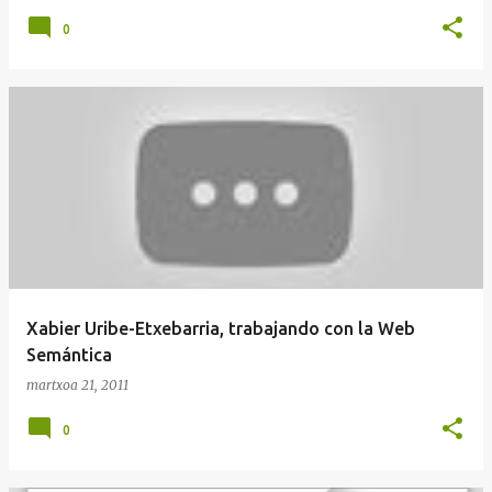
0
Xabier Uribe-Etxebarria, trabajando con la Web
Semántica
martxoa 21, 2011
0