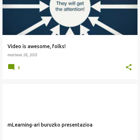
Video is awesome, folks!
martxoa 28, 2011
0
mLearning-ari buruzko presentazioa