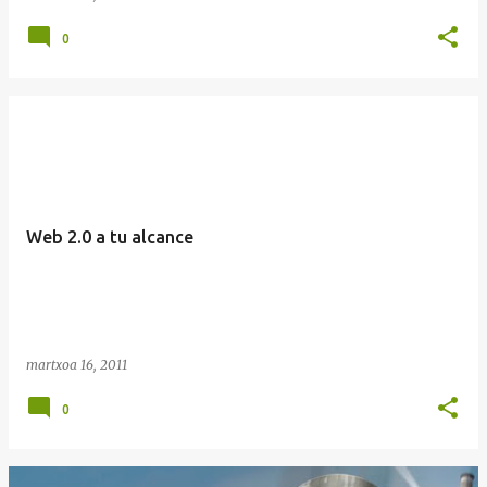
0
Web 2.0 a tu alcance
martxoa 16, 2011
0