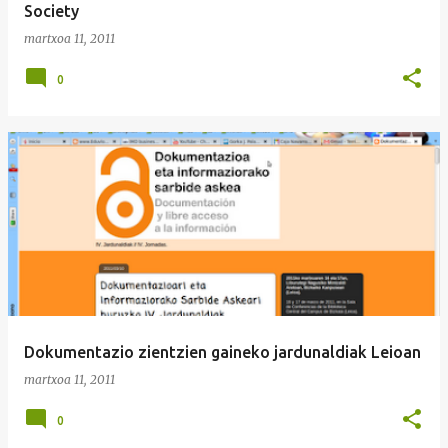
Society
martxoa 11, 2011
0
Dokumentazio zientzien gaineko jardunaldiak Leioan
martxoa 11, 2011
0