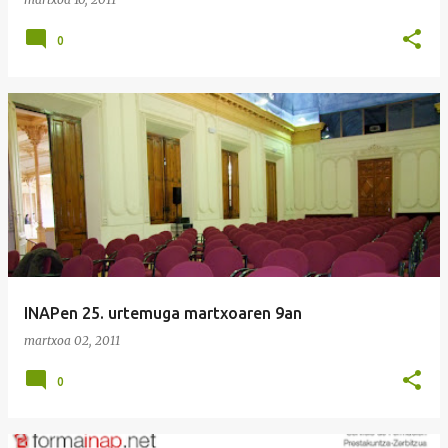
0
INAPen 25. urtemuga martxoaren 9an
martxoa 02, 2011
0