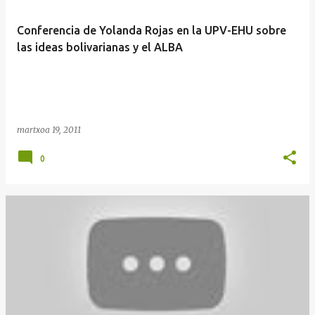
Conferencia de Yolanda Rojas en la UPV-EHU sobre
las ideas bolivarianas y el ALBA
martxoa 19, 2011
0